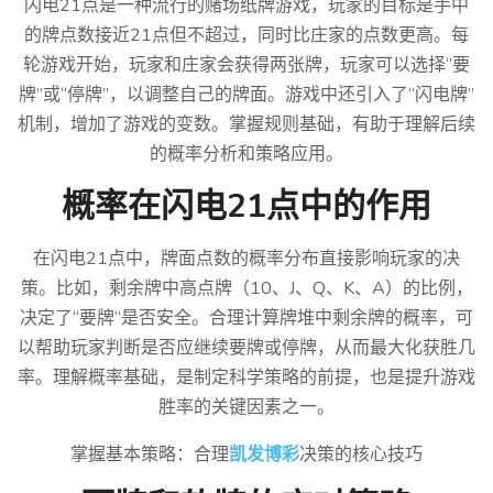
闪电21点是一种流行的赌场纸牌游戏，玩家的目标是手中
的牌点数接近21点但不超过，同时比庄家的点数更高。每
轮游戏开始，玩家和庄家会获得两张牌，玩家可以选择“要
牌”或“停牌”，以调整自己的牌面。游戏中还引入了“闪电牌”
机制，增加了游戏的变数。掌握规则基础，有助于理解后续
的概率分析和策略应用。
概率在闪电21点中的作用
在闪电21点中，牌面点数的概率分布直接影响玩家的决
策。比如，剩余牌中高点牌（10、J、Q、K、A）的比例，
决定了“要牌”是否安全。合理计算牌堆中剩余牌的概率，可
以帮助玩家判断是否应继续要牌或停牌，从而最大化获胜几
率。理解概率基础，是制定科学策略的前提，也是提升游戏
胜率的关键因素之一。
掌握基本策略：合理
凯发博彩
决策的核心技巧