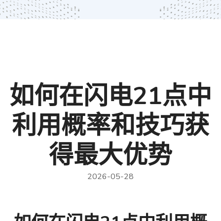
如何在闪电21点中
利用概率和技巧获
得最大优势
2026-05-28