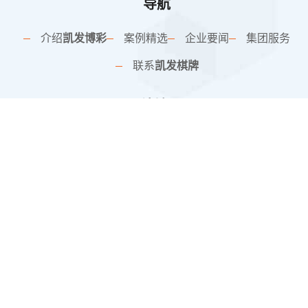
导航
介绍
凯发博彩
案例精选
企业要闻
集团服务
联系
凯发棋牌
网站地图
SiteMap
联系方式
上海市徐汇区宜山路900号C座22楼
k8absorbing@att.net
19106879981