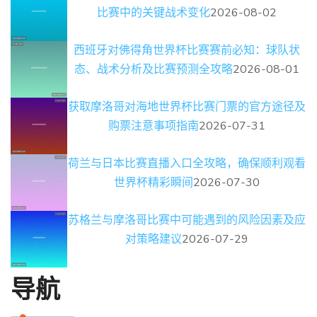
比赛中的关键战术变化
2026-08-02
西班牙对佛得角世界杯比赛赛前必知：球队状
态、战术分析及比赛预测全攻略
2026-08-01
获取摩洛哥对海地世界杯比赛门票的官方途径及
购票注意事项指南
2026-07-31
荷兰与日本比赛直播入口全攻略，确保顺利观看
世界杯精彩瞬间
2026-07-30
苏格兰与摩洛哥比赛中可能遇到的风险因素及应
对策略建议
2026-07-29
导航