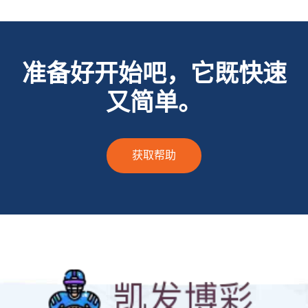
准备好开始吧，它既快速
又简单。
获取帮助