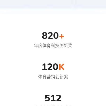
820
+
年度体育科技创新奖
120
K
体育营销创新奖
512