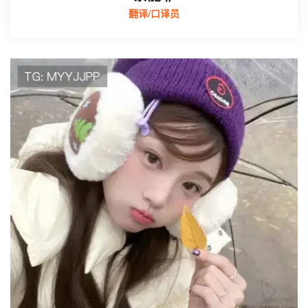
翻译/口译员