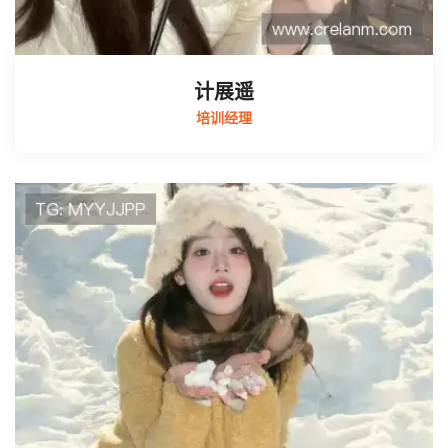
计展遥
培训经理