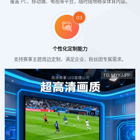
覆盖 PC、移动端、电视等平台，随时随地畅享体育内容。
03
个性化定制能力
支持赛事主题周边定制，满足企业、粉丝团专属需求。