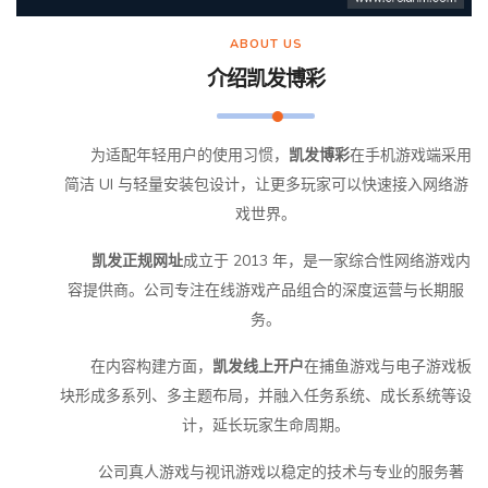
ABOUT US
介绍
凯发博彩
为适配年轻用户的使用习惯，
凯发博彩
在手机游戏端采用
简洁 UI 与轻量安装包设计，让更多玩家可以快速接入网络游
戏世界。
凯发正规网址
成立于 2013 年，是一家综合性网络游戏内
容提供商。公司专注在线游戏产品组合的深度运营与长期服
务。
在内容构建方面，
凯发线上开户
在捕鱼游戏与电子游戏板
块形成多系列、多主题布局，并融入任务系统、成长系统等设
计，延长玩家生命周期。
公司真人游戏与视讯游戏以稳定的技术与专业的服务著