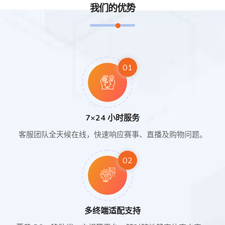
我们的优势
01
7×24 小时服务
客服团队全天候在线，快速响应赛事、直播及购物问题。
02
多终端适配支持